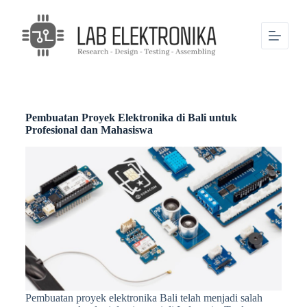
S
k
i
p
t
o
c
o
n
Pembuatan Proyek Elektronika di Bali untuk
t
Profesional dan Mahasiswa
e
n
t
Pembuatan proyek elektronika Bali telah menjadi salah